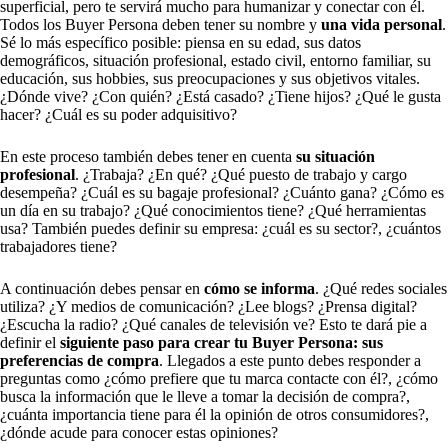
superficial, pero te servirá mucho para humanizar y conectar con él.
Todos los Buyer Persona deben tener su nombre y
una vida personal
.
Sé lo más específico posible: piensa en su edad, sus datos
demográficos, situación profesional, estado civil, entorno familiar, su
educación, sus hobbies, sus preocupaciones y sus objetivos vitales.
¿Dónde vive? ¿Con quién? ¿Está casado? ¿Tiene hijos? ¿Qué le gusta
hacer? ¿Cuál es su poder adquisitivo?
En este proceso también debes tener en cuenta
su situación
profesional
. ¿Trabaja? ¿En qué? ¿Qué puesto de trabajo y cargo
desempeña? ¿Cuál es su bagaje profesional? ¿Cuánto gana? ¿Cómo es
un día en su trabajo? ¿Qué conocimientos tiene? ¿Qué herramientas
usa? También puedes definir su empresa: ¿cuál es su sector?, ¿cuántos
trabajadores tiene?
A continuación debes pensar en
cómo se informa
. ¿Qué redes sociales
utiliza? ¿Y medios de comunicación? ¿Lee blogs? ¿Prensa digital?
¿Escucha la radio? ¿Qué canales de televisión ve? Esto te dará pie a
definir el
siguiente paso para crear tu Buyer Persona: sus
preferencias de compra
. Llegados a este punto debes responder a
preguntas como ¿cómo prefiere que tu marca contacte con él?, ¿cómo
busca la información que le lleve a tomar la decisión de compra?,
¿cuánta importancia tiene para él la opinión de otros consumidores?,
¿dónde acude para conocer estas opiniones?