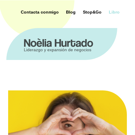
Saltar
al
Contacta conmigo
Blog
Stop&Go
Libro
contenido
ca
Noèlia Hurtado
Liderazgo y expansión de negocios