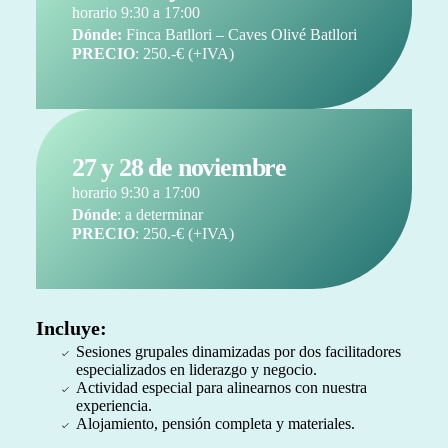
horario 9:30 a 17:00
Dónde:
Finca Batllori – Caves Olivé Batllori
PRECIO
: 250.-€ (+IVA)
27 y 28 de noviembre
horario 9:30 a 17:00
Dónde
: a determinar
PRECIO
: 250.-€ (+IVA)
Incluye:
Sesiones grupales dinamizadas por dos facilitadores
especializados en liderazgo y negocio.
Actividad especial para alinearnos con nuestra
experiencia.
Alojamiento, pensión completa y materiales.