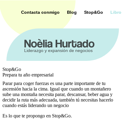
Saltar
al
Contacta conmigo
Blog
Stop&Go
Libro
contenido
ca
Noèlia Hurtado
Liderazgo y expansión de negocios
Stop&Go
Prepara tu año empresarial
Parar para coger fuerzas es una parte importante de tu
ascensión hacia la cima. Igual que cuando un montañero
sube una montaña necesita parar, descansar, beber agua y
decidir la ruta más adecuada, también tú necesitas hacerlo
cuando estás liderando un negocio
Es lo que te propongo en Stop&Go.