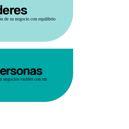
deres
ón de su negocio con equilibrio
personas
n negocios viables con mi