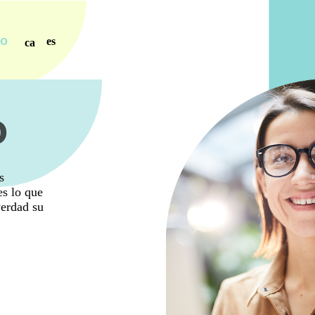
ro
es
ca
o
s
es lo que
verdad su