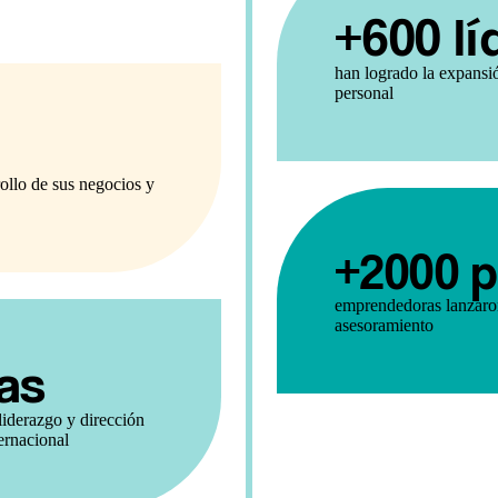
+600 lí
han logrado la expansi
personal
rollo de sus negocios y
+2000 
emprendedoras lanzaro
asesoramiento
as
liderazgo y dirección
ternacional