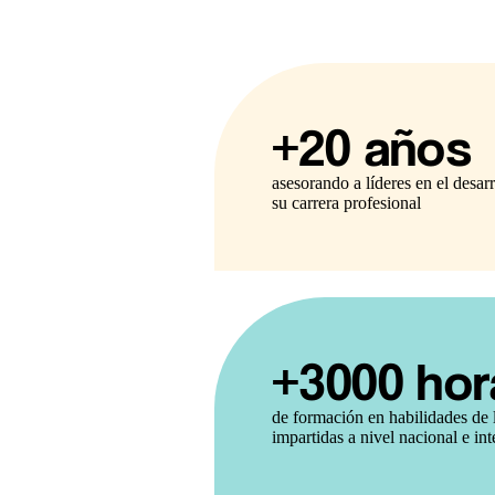
+20 años
asesorando a líderes en el desar
su carrera profesional
+3000 hor
de formación en habilidades de 
impartidas a nivel nacional e in