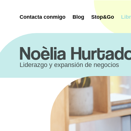
Saltar
al
contenido
Contacta conmigo
Blog
Stop&Go
Lib
Noèlia Hurtad
Liderazgo y expansión de negocios