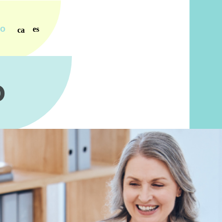
ro
es
ca
o