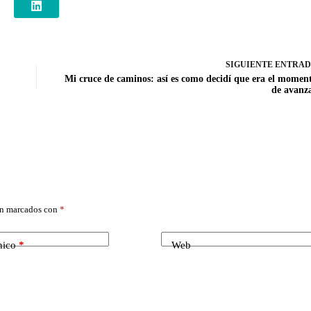
SIGUIENTE
ENTRA
Mi cruce de caminos: así es como decidí que era el momen
de avanz
án marcados con
*
nico
*
Web