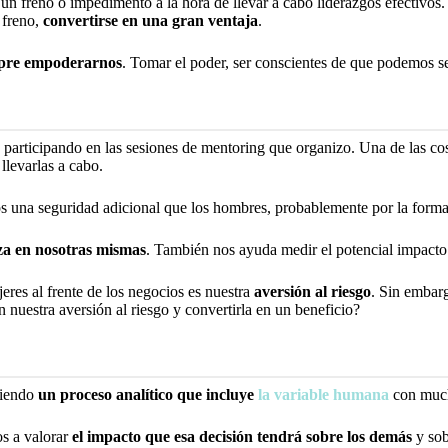
n freno o impedimento a la hora de llevar a cabo liderazgos efectivos. 
 freno,
convertirse en una gran ventaja
.
pre empoderarnos
. Tomar el poder, ser conscientes de que podemos s
participando en las sesiones de mentoring que organizo. Una de las cos
llevarlas a cabo.
os una seguridad adicional que los hombres, probablemente por la forma
nza en nosotras mismas
. También nos ayuda medir el potencial impacto
jeres al frente de los negocios es nuestra
aversión al riesgo
. Sin embar
n nuestra aversión al riesgo y convertirla en un beneficio?
uiendo
un proceso analítico que incluye
la variable humana
con much
os a valorar
el impacto que esa decisión tendrá sobre los demás
y sob