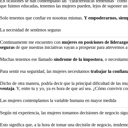
En ocasiones se han contemplado las “características femeninas” como u
que fuimos educadas, tenemos las mujeres pueden, lejos de suponer un
Solo tenemos que confiar en nosotras mismas.
Y empoderarnos, siem
La necesidad de sentirnos seguras
Continuamente me encuentro con
mujeres en posiciones de liderazgo
seguras
de que nuestras iniciativas vayan a prosperar para atrevernos a 
Muchas tenemos ese llamado
síndrome de la impostora
, o necesitam
Para sentir esa seguridad, las mujeres necesitamos
trabajar la confia
Dicho de otra manera, podría decir que la principal dificultad de las mu
ventaja
. Y, entre tu y yo, ya es hora de que así sea. ¿Cómo convivir co
Las mujeres contemplamos la variable humana en mayor medida
Según mi experiencia, las mujeres tomamos decisiones de negocio sig
Esto significa que, a la hora de tomar una decisión de negocio, tendem