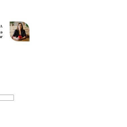
DA
to
ar