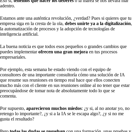
Eso sí,
tenemos que hacer los deberes
o la marea se nos llevará mar
adentro.
Estamos ante una auténtica revolución, ¿verdad? Pues si quieres que tu
empresa siga en la cresta de la ola,
debes unirte ya a la digitalización
,
la automatización de procesos y la adopción de tecnologías de
inteligencia artificial.
La buena noticia es que todos esos pequeños o grandes cambios que
puedes implementar
ofrecen una gran mejora
en tus procesos
empresariales.
Por ejemplo, esta semana he estado viendo con el equipo de
consultores de una importante consultoría cómo una solución de IA
que resume sus reuniones en tiempo real hace que ellos conecten
mucho más con el cliente en sus reuniones online al no tener que estar
preocupándose de tomar nota de absolutamente todo lo que se
comenta.
Por supuesto,
aparecieron muchos miedos
: ¿y si, al no anotar yo, no
retengo lo importante?, ¿y si a la IA se le escapa algo?, ¿y si no me
gusta el resultado?
Pero
todas las dudas se resuelven
con una formación, unas pruebas y