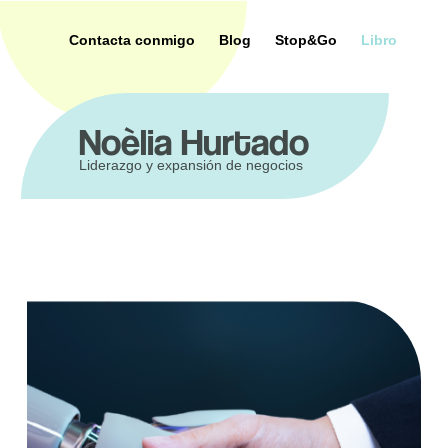
Saltar
al
Contacta conmigo
Blog
Stop&Go
Libro
contenido
ca
Noèlia Hurtado
Liderazgo y expansión de negocios