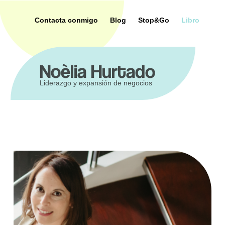
Saltar
al
Contacta conmigo
Blog
Stop&Go
Libro
contenido
ca
Noèlia Hurtado
Liderazgo y expansión de negocios