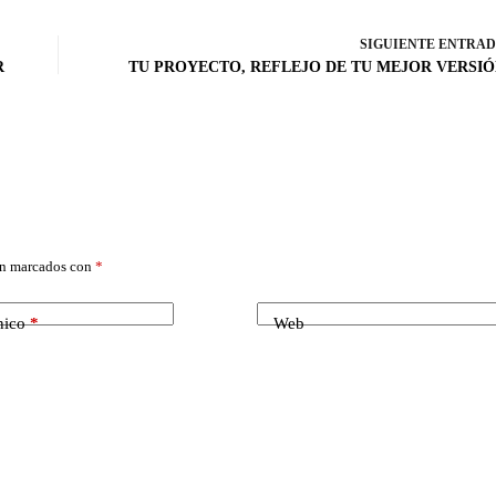
SIGUIENTE
ENTRA
R
TU PROYECTO, REFLEJO DE TU MEJOR VERSI
án marcados con
*
nico
*
Web