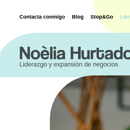
Saltar
al
contenido
Contacta conmigo
Blog
Stop&Go
Lib
Noèlia Hurtad
Liderazgo y expansión de negocios