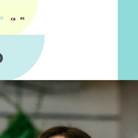
ro
es
ca
o