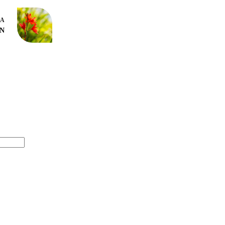
DA
ÓN