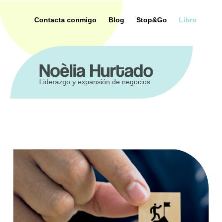
Saltar
al
Contacta conmigo
Blog
Stop&Go
Libro
contenido
ca
Noèlia Hurtado
Liderazgo y expansión de negocios