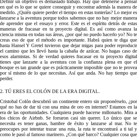
Definir un objetivo es demasiado trabajo. Hay que detenerse a pensar
en qué es lo que se quiere conseguir y encontrar además la manera de
medirlo. ¿Quién quiere perder el tiempo en estas tonterías? Lo mejor es
lanzarse a la aventura porque todos sabemos que no hay mejor manera
de aprender que el ensayo y error. Este es el espíritu detrás de estas
maneras de fracasar en tu proyecto digital. Es así como avanza la
ciencia misma en todas sus áreas, ¿por qué no puedo hacerlo yo? No te
creas eso de que el método es importante. Habrá quien te diga que
hasta Hansel Y Gretel tuvieron que dejar migas para poder reproducir
el camino que les llevó hasta la cabaña de azúcar. No hagas caso de
esos alarmistas. Si de verdad quieres fracasar en tu proyecto digital
tienes que lanzarte a la aventura con la confianza plena en que el
bosque es tan grande que es prácticamente imposible que no te provea
por sí mismo de lo que necesitas. Así que anda. No hay tiempo que
perder.
2. TÚ ERES EL COLÓN DE LA ERA DIGITAL.
Cristobal Colón descubrió un continente entero sin proponérselo, ¿por
qué no has de dar tú con una mina de oro en internet? Estamos en la
era de las oportunidades. Cualquiera puede hacerse millonario. Mira a
los chicos de Airbnb. Se forraron casi sin querer. Lo único que se
necesita es tener ganas, hambre de éxito y lanzarse al mar. No te
preocupes por intentar trazar una ruta, la ruta te encontrará a ti tal y
como le pasó al famoso marinero. ¿Con qué barco? Cualquier cosa que