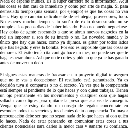
Nada de esperas inútiles. Es la súper carretera de la información. Aquí
las cosas se dan casi de inmediato y como por arte de magia. Si pasa
demasiado tiempo (una semana, por ejemplo) es que las cosas no van
bien. Hay que cambiar radicalmente de estrategia, proveedores, todo.
No esperes mucho tiempo si tu sueño de éxito desmesurado no se
cumple a los pocos días de haber iniciado. Esto no puede negociarse.
Hay colas de gente esperando a que se abran nuevos negocios en la
red sin importar si son de su interés o no. La novedad manda y lo
único que hay que hacer, como ya dijimos, es gritar por todos lados
que has llegado y eres la bomba. Por eso es imposible que las cosas se
demoren. El éxito tenía cita contigo hace un mes, no puede ser que te
haga esperar ahora. Así que no te cortes y pide lo que ya te has ganado
antes de mover un dedo.
Si sigues estas maneras de fracasar en tu proyecto digital te aseguro
que no te vas a decepcionar. El resultado está garantizado. Ya es
decisión tuya si compartes o no el secreto. Ya ves que la competencia
está siempre al pendiente de lo que haces y con quien trabajas. Tienen
un ojo permanente en tus movimientos y cualquier cosa que hagas
saltarán como tigres para quitarte la presa que acabas de conseguir.
Venga que te estoy dando un consejo de regalo: concéntrate en
esconder todos tus secretos y tus clientes de tu competencia. Tu mayor
preocupación debe ser que no sepan nada de lo que haces ni con quién
lo haces. Nada de estar pensando en comunicar estas cosas a tus
clientes potenciales para darles la mejor cara y ganarte su confianza.