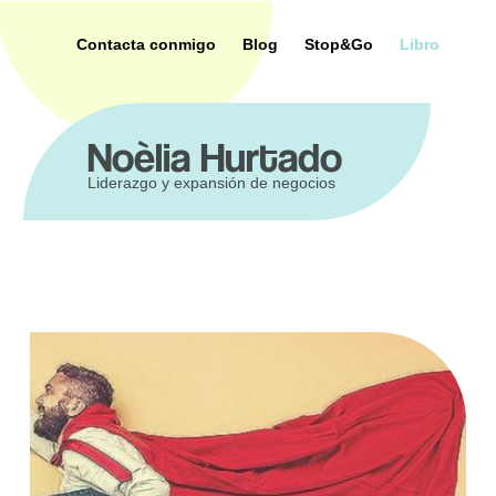
Saltar
al
Contacta conmigo
Blog
Stop&Go
Libro
contenido
ca
Noèlia Hurtado
Liderazgo y expansión de negocios