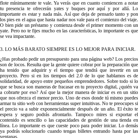
flote mínimamente te vale. Ya verás que en cuanto comiencen a notar
tu presencia te ofrecerán yates y buques por aquí y por allá. Lo
importante es estar y nada más. Así que deja de pensarlo tanto y pon
los pies en el agua que hasta nadar nos vale para el comienzo del viaje.
O bien pide un préstamo y comienza desde el primer momento con un
yate. Pero no te fijes mucho en las características, lo importante es que
se vea impactante.
3. LO MÁS BARATO SIEMPRE ES LO MEJOR PARA INICIAR.
¿Has probado pedir un presupuesto para una página web? Los precios
son de locos. Resulta que la gente quiere cobrar por la preparación que
ha tenido que adquirir y el tiempo que tendrá que invertir en un
proyecto. Pero si en los tiempos del 2.0 de lo que hablamos es de
solidaridad, de apoyo entre pequeños emprendedores. Sobre todo si lo
que se busca son maneras de fracasar en tu proyecto digital, ¿quién va
a cobrarte por eso? Así que la mejor manera de iniciar es en un sitio
que nos ofrezca el menor precio. Uno de esos donde tú mismo puedes
armar tu sitio web con herramientas super intuitivas. No te preocupes si
el precio va a subir exponencialmente después de un año. El éxito te
espera y seguro podrás afrontarlo. Tampoco mires si exportar el
contenido es sencillo o las capacidades de gestión de una tienda en
línea. Lo importante es que cueste poco para poder iniciar. Lo demás
ya podrás solucionarlo cuando tengas billetes entrando hasta por las
ventanas.