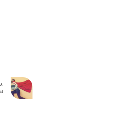
DA
al