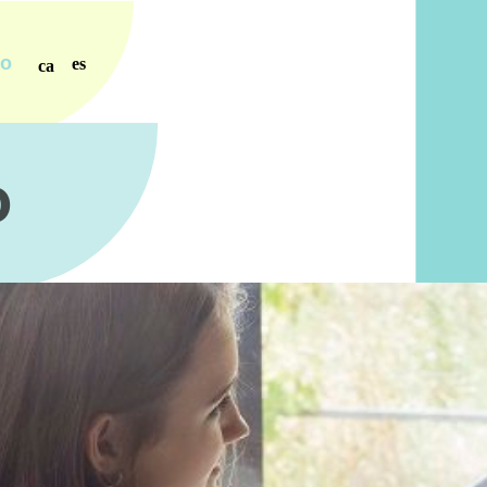
ro
es
ca
o