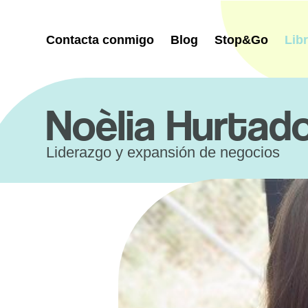
Saltar
al
contenido
Contacta conmigo
Blog
Stop&Go
Lib
Noèlia Hurtad
Liderazgo y expansión de negocios