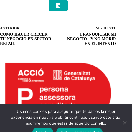
ANTERIOR
SIGUIENTE
CÓMO HACER CRECER
FRANQUICIAR MI
TU NEGOCIO EN SECTOR
NEGOCIO...Y NO MORIR
RETAIL
EN EL INTENTO
Usamos cookies para asegurar que te damos la mejor
experiencia en nuestra web. Si continúas usando este sitio,
asumiremos que estás de acuerdo con ello.
Noèlia Hurtado
© 2026