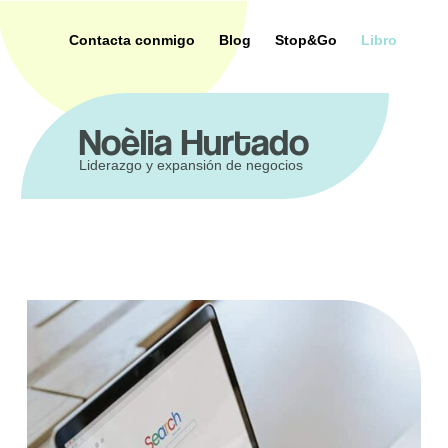
Saltar
al
Contacta conmigo
Blog
Stop&Go
Libro
contenido
ca
Noèlia Hurtado
Liderazgo y expansión de negocios