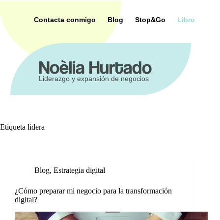
Saltar
al
es
Contacta conmigo
Blog
Stop&Go
Libro
contenido
Noèlia Hurtado
Liderazgo y expansión de negocios
Etiqueta
lidera
Blog
,
Estrategia digital
¿Cómo preparar mi negocio para la transformación
digital?