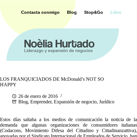
Saltar
al
Contacta conmigo
Blog
Stop&Go
Libro
contenido
ca
Noèlia Hurtado
Liderazgo y expansión de negocios
LOS FRANQUICIADOS DE McDonald’s NOT SO
HAPPY
26 de enero de 2016
Blog
,
Emprender
,
Expansión de negocio
,
Jurídico
Estos días saltaba a los medios de comunicación la noticia de la
demanda que algunas organizaciones de consumidores italianas
(Codacons, Movimiento Difesa del Cittadino y Cittadinanzattiva),
apoyadas por el Sindicato Internacional de Empleados de Servicio, han