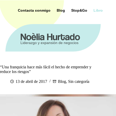
Saltar
al
Contacta conmigo
Blog
Stop&Go
Libro
contenido
ca
Noèlia Hurtado
Liderazgo y expansión de negocios
“Una franquicia hace más fácil el hecho de emprender y
reduce los riesgos”
13 de abril de 2017
Blog
,
Sin categoría