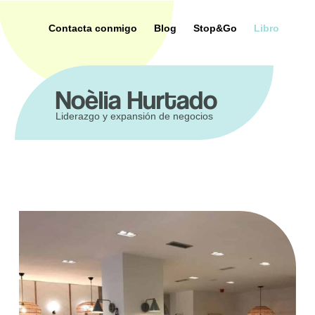
Saltar
al
Contacta conmigo
Blog
Stop&Go
Libro
contenido
ca
Noèlia Hurtado
Liderazgo y expansión de negocios