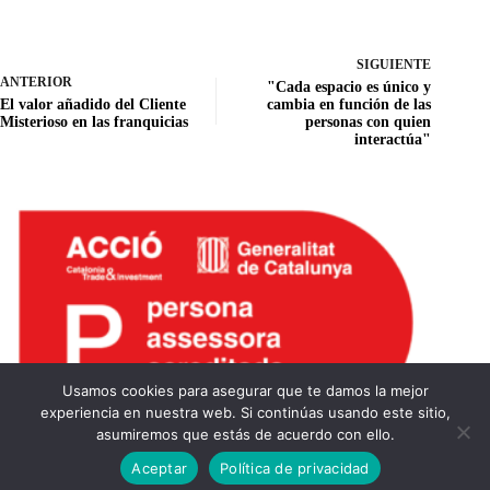
SIGUIENTE
ANTERIOR
"Cada espacio es único y
El valor añadido del Cliente
cambia en función de las
Misterioso en las franquicias
personas con quien
interactúa"
Usamos cookies para asegurar que te damos la mejor
experiencia en nuestra web. Si continúas usando este sitio,
asumiremos que estás de acuerdo con ello.
Noèlia Hurtado
© 2026
Aceptar
Política de privacidad