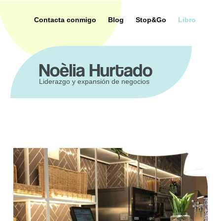
Saltar
al
Contacta conmigo
Blog
Stop&Go
Libro
contenido
ca
Noèlia Hurtado
Liderazgo y expansión de negocios