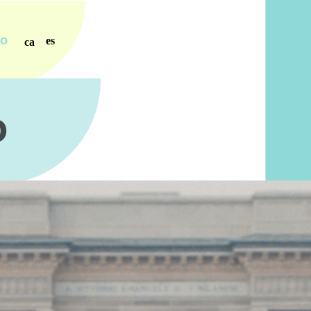
ro
es
ca
o