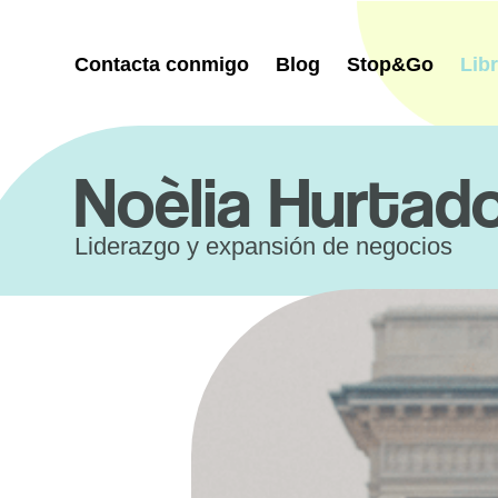
Saltar
al
contenido
Contacta conmigo
Blog
Stop&Go
Lib
Noèlia Hurtad
Liderazgo y expansión de negocios