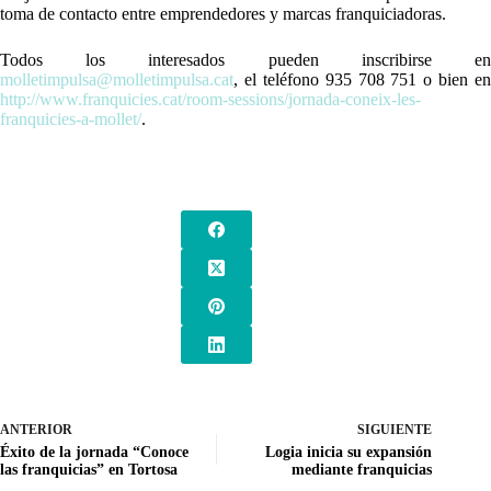
toma de contacto entre emprendedores y marcas franquiciadoras.
Todos los interesados pueden inscribirse en
molletimpulsa@molletimpulsa.cat
, el teléfono 935 708 751 o bien en
http://www.franquicies.cat/room-sessions/jornada-coneix-les-
franquicies-a-mollet/
.
ANTERIOR
SIGUIENTE
Éxito de la jornada “Conoce
Logia inicia su expansión
las franquicias” en Tortosa
mediante franquicias