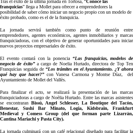
Tras el éxito de la última jornada en Tortosa, “
Conoce las
franquicias
” llega a Mollet para ofrecer a emprendedores la
posibilidad de saber cómo iniciar un negocio propio con un modelo de
éxito probado, como es el de la franquicia.
La jornada servirá también como punto de reunión entre
emprendedores, agentes económicos, agentes inmobiliarios y marcas
franquiciadoras, con el objetivo de generar oportunidades para iniciar
nuevos proyectos empresariales de éxito.
El evento contará con la ponencia
“Las franquicias, modelos d
negocio de éxito”
a cargo de Noelia Hurtado, directora de Top Te
Franquicias seguida de
“Los trámites en el Ayuntamiento. ¿Y ahor
qué hay que hacer?”
con Vanesa Carmona y Montse Díaz, de
Ayuntamiento de Mollet del Vallès.
Para finalizar el acto, se realizará la presentación de las marcas
franquiciadoras a cargo de Noèlia Hurtado. Entre las marcas asistentes
se encontraran
Bissú, Angel Schlesser, La Boutique del Tacón,
Benestar, Sushi Bar Minato, Logia, Kidsbrain, Frankfurt
Medieval y Comess Group (del que forman parte Lizarrán,
Cantina Mariachi y Pasta City).
La jornada culminará con un café relacional diseñado para facilitar la