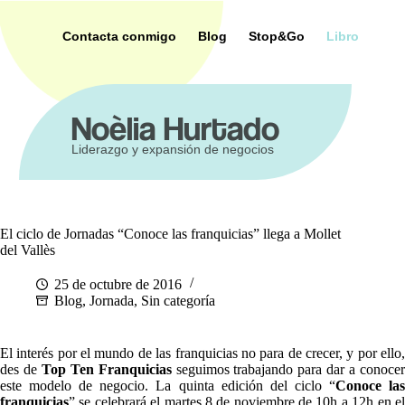
Saltar
al
Contacta conmigo
Blog
Stop&Go
Libro
contenido
ca
Noèlia Hurtado
Liderazgo y expansión de negocios
El ciclo de Jornadas “Conoce las franquicias” llega a Mollet
del Vallès
25 de octubre de 2016
Blog
,
Jornada
,
Sin categoría
El interés por el mundo de las franquicias no para de crecer, y por ello,
des de
Top Ten Franquicias
seguimos trabajando para dar a conoce
este modelo de negocio. La quinta edición del ciclo “
Conoce la
franquicias
” se celebrará el martes 8 de noviembre de 10h a 12h en el