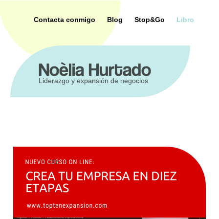
Saltar
al
Contacta conmigo
Blog
Stop&Go
Libro
contenido
ca
Noèlia Hurtado
Liderazgo y expansión de negocios